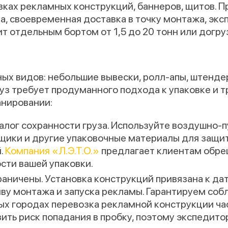
вках рекламных конструкций, баннеров, щитов. 
да, своевременная доставка в точку монтажа, экс
т отдельным бортом от 1,5 до 20 тонн или догру
ных видов: небольшие вывески, ролл-апы, штенде
з требует продуманного подхода к упаковке и т
анировании:
алог сохранности груза. Используйте воздушно-п
щики и другие упаковочные материалы для защит
.
Компания «Л.Э.Т.О.»
предлагает клиентам обреш
сти вашей упаковки.
раничены. Установка конструкций привязана к да
ыву монтажа и запуска рекламы. Гарантируем со
ных городах перевозка рекламной конструкции ча
зить риск попадания в пробку, поэтому экспедит