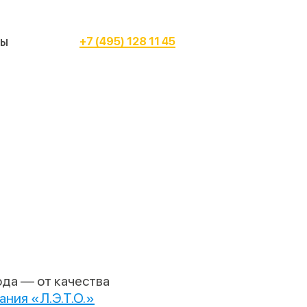
сы
+7 (495) 128 11 45
да — от качества
ния «Л.Э.Т.О.»