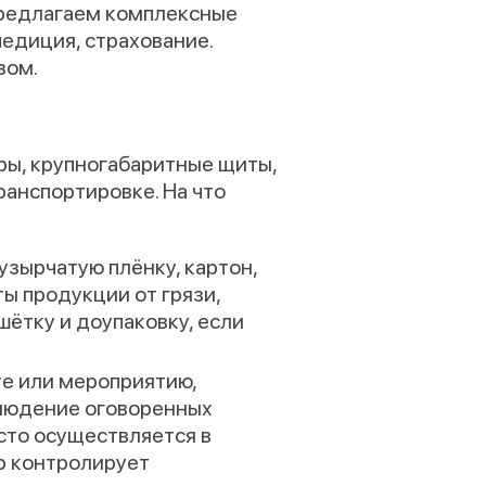
Предлагаем комплексные
педиция, страхование.
зом.
ры, крупногабаритные щиты,
ранспортировке. На что
узырчатую плёнку, картон,
ы продукции от грязи,
ётку и доупаковку, если
те или мероприятию,
блюдение оговоренных
сто осуществляется в
ор контролирует