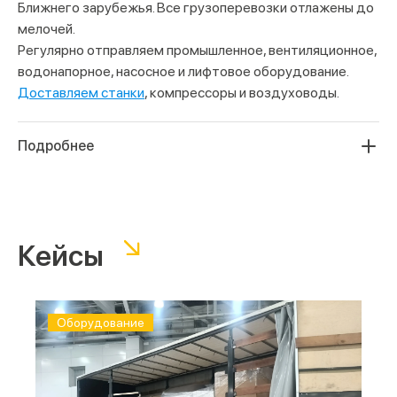
Ближнего зарубежья. Все грузоперевозки отлажены до
мелочей.
Регулярно отправляем промышленное, вентиляционное,
водонапорное, насосное и лифтовое оборудование.
Доставляем станки
, компрессоры и воздуховоды.
Подробнее
Выполняем междугородние
перевозки торгового
и
медицинского оборудования, оборудования для
салонов красоты и здравоохранения. Организуем
Кейсы
транспортировку оборудования для пищевой
промышленности
и холодильных установок. Благодаря
богатому опыту перевозок нам доверяют перевозку
дорогостоящего телекоммуникационного и
Оборудование
видеооборудования,
доставку выставочного
оборудования
и спортивного для соревнований.
Транспортируем такие тяжёлые и негабаритные грузы,