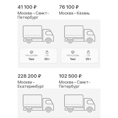
распоряжении транспорт с манипулятором и
41 100 ₽
76 100 ₽
гидробортом для
перевозки грузов промышленного
Москва – Санкт-
Москва – Казань
Петербург
назначения
.
228 200 ₽
102 500 ₽
Москва –
Москва – Санкт-
Екатеринбург
Петербург