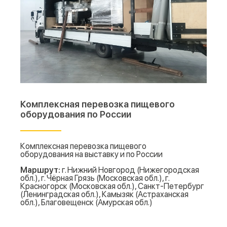
как мобильные цеха.
Перевозим:
• электрооборудование;
• трансформаторы;
• электрические шкафы;
• счётчики.
Доставляем на различные объекты строительную и
Комплексная перевозка пищевого
П
дорожную технику, оборудование для АЗС (топливно-
оборудования по России
об
раздаточные колонки), генераторы и дизель-
о
генераторные установки. Оказываем услуги по
о
перевозке промышленных насосов для перемещения
Комплексная перевозка пищевого
жидкостей и газов.
оборудования на выставку и по России
Пе
Маршрут:
г. Нижний Новгород (Нижегородская
ве
Наши преимущества при перевозке
обл.), г. Чёрная Грязь (Московская обл.), г.
Красногорск (Московская обл.), Санкт-Петербург
оборудования
М
(Ленинградская обл.), Камызяк (Астраханская
Ро
Компания «Л.Э.Т.О.»
перевозит оборудование:
обл.), Благовещенск (Амурская обл.)
1. Стандартное по погрузке и размещению, для
которого не требуются дополнительные условия.