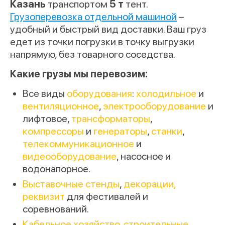
Казань
транспортом
5 т
тент.
Грузоперевозка отдельной машиной
–
удобный и быстрый вид доставки. Ваш груз
едет из точки погрузки в точку выгрузки
напрямую, без товарного соседства.
Какие грузы мы перевозим:
Все виды
оборудования
:
холодильное
и
вентиляционное
,
электрооборудование
и
лифтовое,
трансформаторы
,
компрессоры
и
генераторы
,
станки
,
телекоммуникационное
и
видеооборудование
, насосное и
водонапорное.
Выставочные стенды
,
декорации,
реквизит
для фестивалей и
соревнований.
Кабельное хозяйство
,
строительные