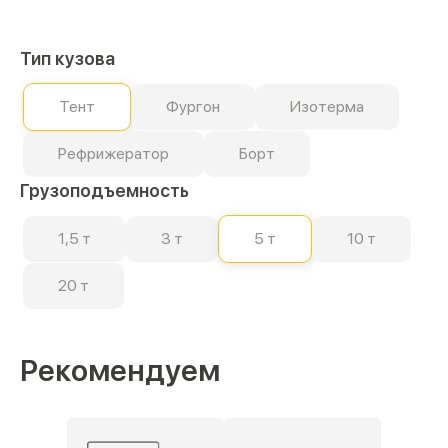
Тип кузова
Тент
Фургон
Изотерма
Рефрижератор
Борт
Грузоподъемность
1,5 т
3 т
5 т
10 т
20 т
Рекомендуем