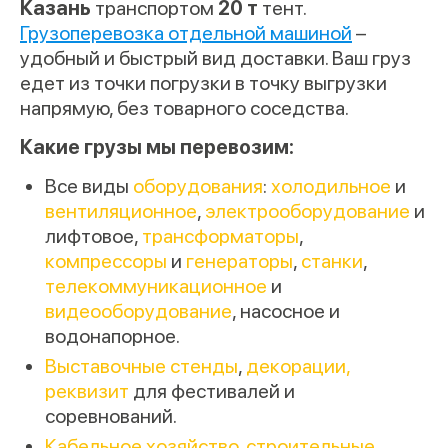
Казань
транспортом
20 т
тент.
Грузоперевозка отдельной машиной
–
удобный и быстрый вид доставки. Ваш груз
едет из точки погрузки в точку выгрузки
напрямую, без товарного соседства.
Какие грузы мы перевозим:
Все виды
оборудования
:
холодильное
и
вентиляционное
,
электрооборудование
и
лифтовое,
трансформаторы
,
компрессоры
и
генераторы
,
станки
,
телекоммуникационное
и
видеооборудование
, насосное и
водонапорное.
Выставочные стенды
,
декорации,
реквизит
для фестивалей и
соревнований.
Кабельное хозяйство
,
строительные