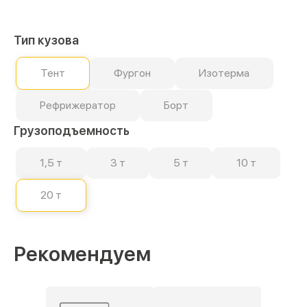
Тип кузова
Тент
Фургон
Изотерма
Рефрижератор
Борт
Грузоподъемность
1,5 т
3 т
5 т
10 т
20 т
Рекомендуем