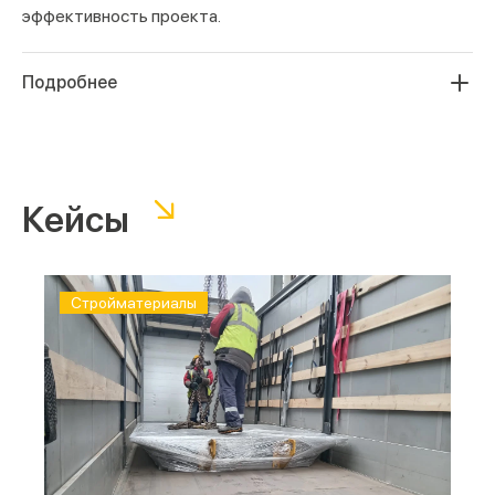
эффективность проекта.
Подробнее
Сдача объекта происходит без задержек, нет простоя
техники и рабочих бригад.
Доставка строительных грузов
транспортной
Кейсы
компанией «Л.Э.Т.О.»
– гарантия непрерывного цикла
строительных, ремонтных и отделочных работ.
Компания выполняет перевозку сухих смесей,
Cтройматериалы
лакокрасочных и изоляционных материалов, клея. Имеет
опыт
транспортировки природного камня
и мрамора,
выполняла поставки дорожного покрытия. Также
заказчики обращаются за
перевозкой профиля
,
строительного оборудования и техники,
домокомплектов.
Перевозка строительных материалов автомобильным