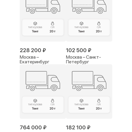
Рассчитайте стоимость грузоперевозки
Стоимость перевозки
строительных грузов зависит от
нескольких факторов:
1. Тип груза. Вес и объём влияют на выбор типа
транспортного средства. Например, тяжёлые
строительные материалы требуют специальных
228 200 ₽
102 500 ₽
автомобилей с высоким тоннажем.
Москва –
Москва – Санкт-
2. Расстояние и маршрут. Чем длиннее расстояние и
Екатеринбург
Петербург
сложнее маршрут, тем дороже обойдётся услуга.
3. Вид упаковки и способ загрузки. На цену влияет
необходимость использования специального
оборудования для погрузочно-разгрузочных работ.
Продуманная упаковка поможет сэкономить на
перевозке.
Для
расчёта стоимости грузоперевозок
в
строительной сфере разработан онлайн калькулятор.
764 000 ₽
182 100 ₽