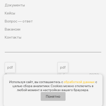
Документы
Кейсы
Вопрос — ответ
Вакансии
Контакты
pdf
pdf
Пользовательское соглашение
Шаблон договора ЛЭТО
Используя сайт, вы соглашаетесь с
обработкой данных
с
целью сбора аналитики. Cookies можно отключить в
Мы на ГосЛог
любой момент в настройках вашего браузера.
GL-B044-00112-00/00032233
Понятно