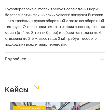
Грузоперевозка бытовок требует соблюдения норм
безопасности и технических условий погрузки. Бытовки
– это тяжёлый, крупногабаритный, а чаще негабаритный,
тип груза. Он не относится к категории
опасных
, но из-за
массы (от 1 до 8 тонн и более) и габаритов (длина до 6
м, ширина до 2,5 м, высота до 3 м) требует особого
подхода на всех этапах перевозки.
Подробнее
Важные моменты:
● Подготовка к перевозке.
Перед перевозкой
бытовку освобождают от содержимого,
Кейсы
зафиксировать двери и окна, а выступающие части
(трубы, крепления, антенны) снять или надёжно
защитить. Если вагончик перевозят с одной площадки
Cтройматериалы