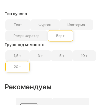
Тип кузова
Тент
Фургон
Изотерма
Рефрижератор
Борт
Грузоподъемность
1,5 т
3 т
5 т
10 т
20 т
Рекомендуем