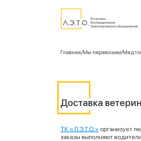
Главная
Мы перевозим
Медто
Доставка ветери
ТК «Л.Э.Т.О.»
организует пе
заказы выполняют водител