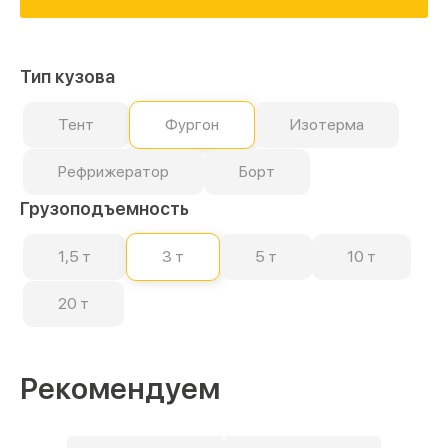
Тип кузова
Тент
Фургон
Изотерма
Рефрижератор
Борт
Грузоподъемность
1,5 т
3 т
5 т
10 т
20 т
Рекомендуем