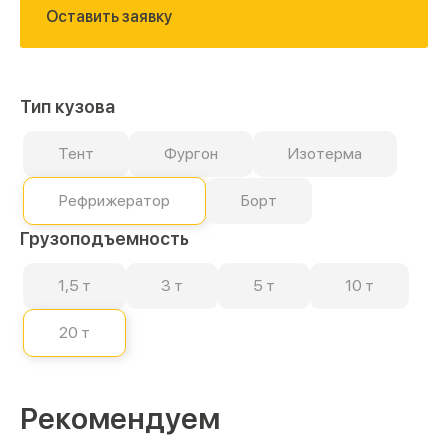
Оставить заявку
Тип кузова
Тент
Фургон
Изотерма
Рефрижератор
Борт
Грузоподъемность
1,5 т
3 т
5 т
10 т
20 т
Рекомендуем