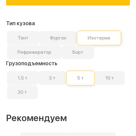
Тип кузова
Тент
Фургон
Изотерма
Рефрижератор
Борт
Грузоподъемность
1,5 т
3 т
5 т
10 т
20 т
Рекомендуем