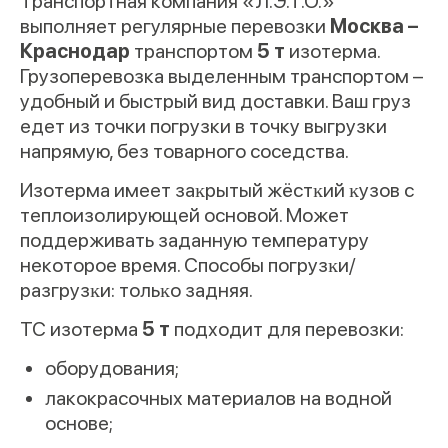
Транспортная компания «Л.Э.Т.О.»
выполняет регулярные перевозки
Москва –
Краснодар
транспортом
5 т
изотерма.
Грузоперевозка выделенным транспортом –
удобный и быстрый вид доставки. Ваш груз
едет из точки погрузки в точку выгрузки
напрямую, без товарного соседства.
Изотерма имеет заĸрытый жёстĸий ĸузов с
теплоизолирующей основой. Может
поддерживать заданную температуру
некоторое время. Способы погрузĸи/
разгрузĸи: тольĸо задняя.
ТС изотерма
5 т
подходит для перевозки:
оборудования;
лакокрасочных материалов на водной
основе;