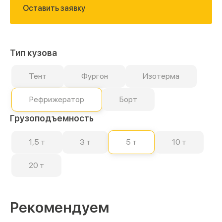
Оставить заявку
Тип кузова
Тент
Фургон
Изотерма
Рефрижератор
Борт
Грузоподъемность
1,5 т
3 т
5 т
10 т
20 т
Рекомендуем