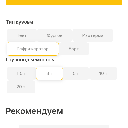
Тип кузова
Тент
Фургон
Изотерма
Рефрижератор
Борт
Грузоподъемность
1,5 т
3 т
5 т
10 т
20 т
Рекомендуем