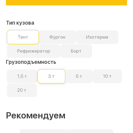
Тип кузова
Тент
Фургон
Изотерма
Рефрижератор
Борт
Грузоподъемность
1,5 т
3 т
5 т
10 т
20 т
Рекомендуем