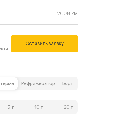
2008 км
Оставить заявку
ерта
терма
Рефрижератор
Борт
5 т
10 т
20 т