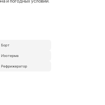
она и погодных условий.
 Борт
т Изотерма
т Рефрижератор