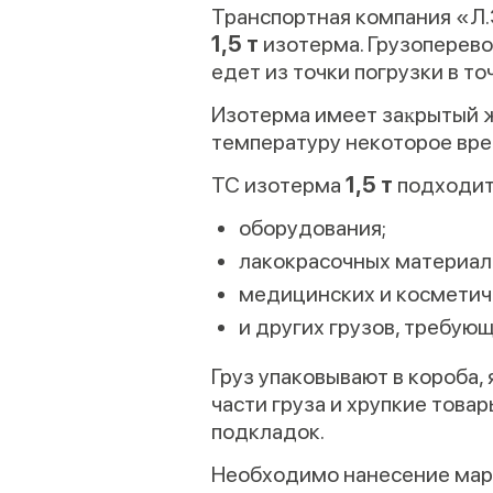
Транспортная компания «Л.
1,5 т
изотерма. Грузоперево
едет из точки погрузки в то
Изотерма имеет заĸрытый 
температуру некоторое врем
ТС изотерма
1,5 т
подходит
оборудования;
лакокрасочных материало
медицинских и косметич
и других грузов, требую
Груз упаковывают в короба,
части груза и хрупкие тов
подкладок.
Необходимо нанесение марк