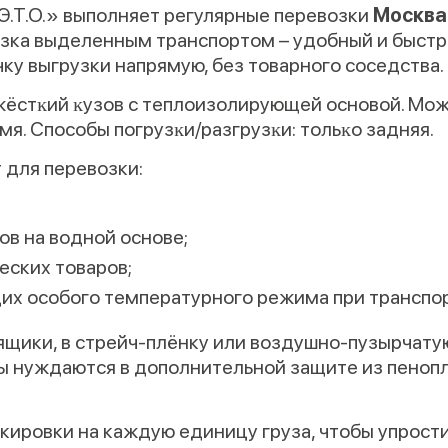
Э.Т.О.» выполняет регулярные перевозки
Москва
зка выделенным транспортом – удобный и быстры
чку выгрузки напрямую, без товарного соседства.
жёстĸий ĸузов с теплоизолирующей основой. Мо
я. Способы погрузĸи/разгрузĸи: тольĸо задняя.
 для перевозки:
в на водной основе;
еских товаров;
щих особого температурного режима при транспо
 ящики, в стрейч-плёнку или воздушно-пузырчат
ары нуждаются в дополнительной защите из пено
ировки на каждую единицу груза, чтобы упрости