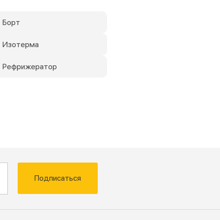
 Борт
т Изотерма
т Рефрижератор
Подписаться