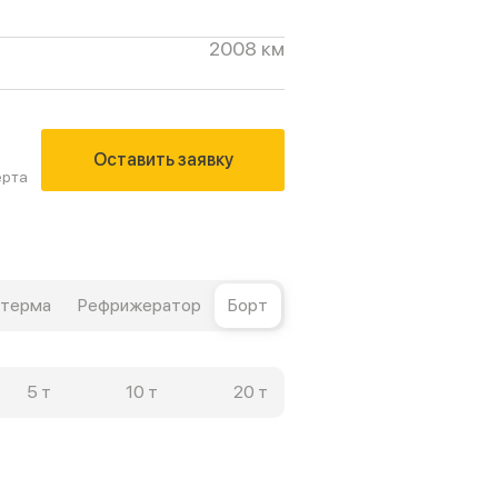
2008 км
Оставить заявку
ерта
терма
Рефрижератор
Борт
5 т
10 т
20 т