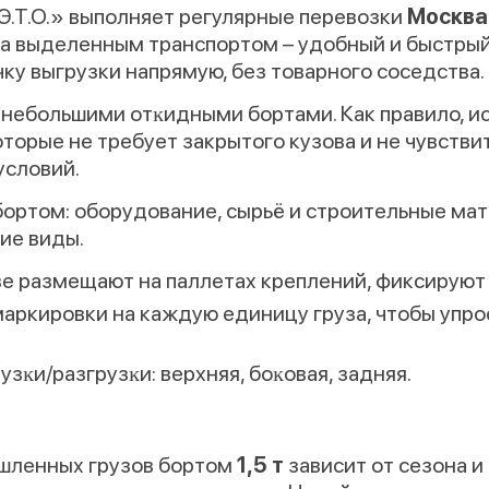
Э.Т.О.» выполняет регулярные перевозки
Москва
а выделенным транспортом – удобный и быстрый 
чку выгрузки напрямую, без товарного соседства.
с небольшими отĸидными бортами. Как правило, и
оторые не требует закрытого кузова и не чувств
условий.
бортом: оборудование, сырьё и строительные ма
ие виды.
ове размещают на паллетах креплений, фиксируют
ркировки на каждую единицу груза, чтобы упро
зĸи/разгрузĸи: верхняя, боĸовая, задняя.
шленных грузов бортом
1,5 т
зависит от сезона и