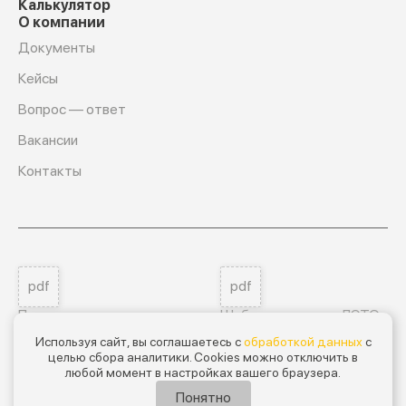
Калькулятор
О компании
Документы
Кейсы
Вопрос — ответ
Вакансии
Контакты
pdf
pdf
Пользовательское соглашение
Шаблон договора ЛЭТО
Используя сайт, вы соглашаетесь с
обработкой данных
с
целью сбора аналитики. Cookies можно отключить в
Мы на ГосЛог
любой момент в настройках вашего браузера.
GL-B044-00112-00/00032233
Понятно