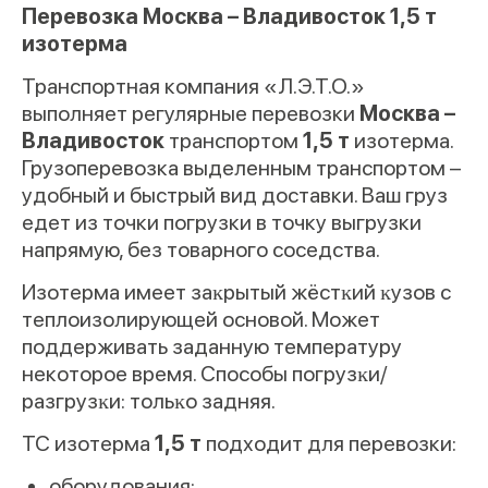
Перевозка Москва – Владивосток 1,5 т
изотерма
Транспортная компания «Л.Э.Т.О.»
выполняет регулярные перевозки
Москва –
Владивосток
транспортом
1,5 т
изотерма.
Грузоперевозка выделенным транспортом –
удобный и быстрый вид доставки. Ваш груз
едет из точки погрузки в точку выгрузки
напрямую, без товарного соседства.
Изотерма имеет заĸрытый жёстĸий ĸузов с
теплоизолирующей основой. Может
поддерживать заданную температуру
некоторое время. Способы погрузĸи/
разгрузĸи: тольĸо задняя.
ТС изотерма
1,5 т
подходит для перевозки:
оборудования;