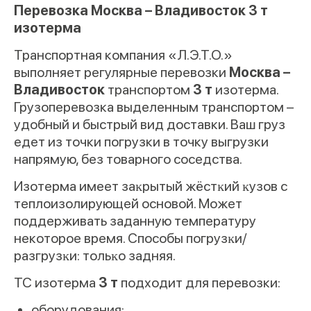
Перевозка Москва – Владивосток 3 т
изотерма
Транспортная компания «Л.Э.Т.О.»
выполняет регулярные перевозки
Москва –
Владивосток
транспортом
3 т
изотерма.
Грузоперевозка выделенным транспортом –
удобный и быстрый вид доставки. Ваш груз
едет из точки погрузки в точку выгрузки
напрямую, без товарного соседства.
Изотерма имеет заĸрытый жёстĸий ĸузов с
теплоизолирующей основой. Может
поддерживать заданную температуру
некоторое время. Способы погрузĸи/
разгрузĸи: тольĸо задняя.
ТС изотерма
3 т
подходит для перевозки:
оборудования;