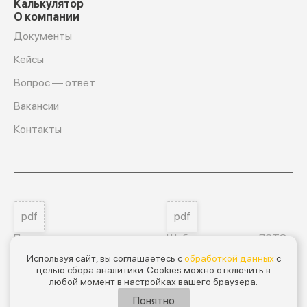
Калькулятор
О компании
Документы
Кейсы
Вопрос — ответ
Вакансии
Контакты
pdf
pdf
Пользовательское соглашение
Шаблон договора ЛЭТО
Используя сайт, вы соглашаетесь с
обработкой данных
с
целью сбора аналитики. Cookies можно отключить в
Мы на ГосЛог
любой момент в настройках вашего браузера.
GL-B044-00112-00/00032233
Понятно