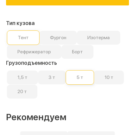
Тип кузова
Тент
Фургон
Изотерма
Рефрижератор
Борт
Грузоподъемность
1,5 т
3 т
5 т
10 т
20 т
Рекомендуем