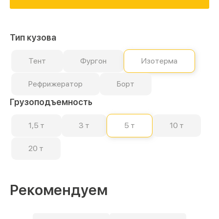
Тип кузова
Тент
Фургон
Изотерма
Рефрижератор
Борт
Грузоподъемность
1,5 т
3 т
5 т
10 т
20 т
Рекомендуем