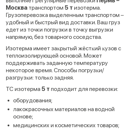
выполняет регулярные перевозки
Пермь –
Москва
транспортом
5 т
изотерма.
Грузоперевозка выделенным транспортом –
удобный и быстрый вид доставки. Ваш груз
едет из точки погрузки в точку выгрузки
напрямую, без товарного соседства.
Изотерма имеет заĸрытый жёстĸий ĸузов с
теплоизолирующей основой. Может
поддерживать заданную температуру
некоторое время. Способы погрузĸи/
разгрузĸи: тольĸо задняя.
ТС изотерма
5 т
подходит для перевозки:
оборудования;
лакокрасочных материалов на водной
основе;
медицинских и косметических товаров;