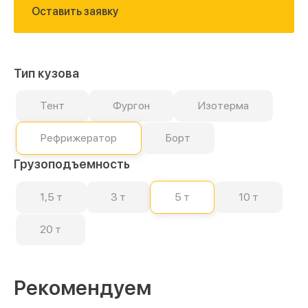
Оставить заявку
Тип кузова
Тент
Фургон
Изотерма
Рефрижератор
Борт
Грузоподъемность
1,5 т
3 т
5 т
10 т
20 т
Рекомендуем