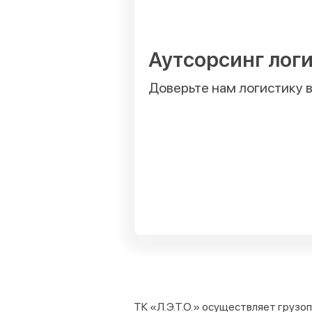
Аутсорсинг лог
Доверьте нам логистику 
ТК «Л.Э.Т.О.» осуществляет грузо