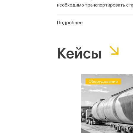
необходимо транспортировать с пр
Подробнее
Компания «Л.Э.Т.О.» работает с ра
Кейсы
– средства для мытья посуды и по
– порошки, гели, капсулы и кондици
– освежители воздуха и антисептик
– средства для уборки в ванной и на
– профессиональная химия для убо
Оборудование
Все виды продукции перевозятся с
Рассчитайте стоимость перево
Цену перевозки можно посчитать в 
менеджеру. Сообщите ему маршрут 
транспорта и рассчитает стоимост