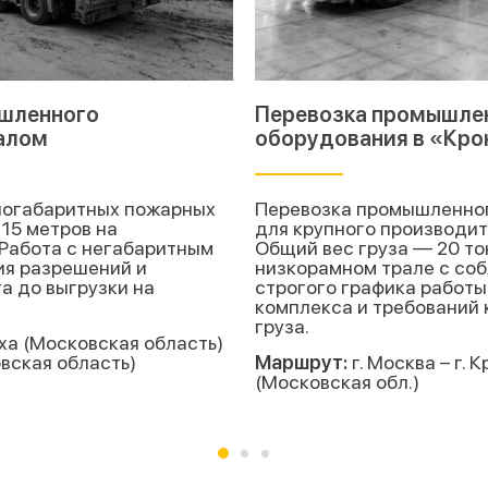
шленного
Перевозка промышле
алом
оборудования в «Кро
ногабаритных пожарных
Перевозка промышленно
15 метров на
для крупного производит
 Работа с негабаритным
Общий вес груза — 20 то
ия разрешений и
низкорамном трале с со
а до выгрузки на
строгого графика работы
комплекса и требований 
груза.
ха (Московская область)
овская область)
Маршрут:
г. Москва – г. 
(Московская обл.)