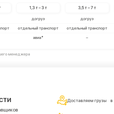
т
1,3 т – 3 т
3,5 т – 7 т
догруз
догруз
спорт
отдельный транспорт
отдельный транспорт
авиа*
–
ашего менеджера
сти
Доставляем грузы в 
авщиков