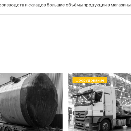
оизводств и складов большие объёмы продукции в магазины и
зличными категориями бытовой химии, в том числе:
верхностей,
онеры для стирки белья,
и,
 кухне,
рки офисов и торговых центров.
Оборудование
 соблюдением температурного режима, герметичности упаков
зки груза
калькуляторе. Чтобы заказать доставку бытовой химии и узн
следования и данные о грузе: объём, вес, габариты, класс 
ь перевозки.