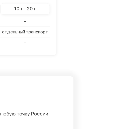
10 т – 20 т
–
отдельный транспорт
–
любую точку России.