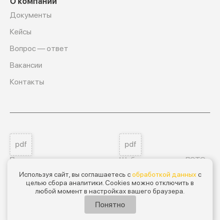
О компании
Документы
Кейсы
Вопрос — ответ
Вакансии
Контакты
pdf
pdf
Пользовательское соглашение
Шаблон договора ЛЭТО
Используя сайт, вы соглашаетесь с
обработкой данных
с
целью сбора аналитики. Cookies можно отключить в
Мы на ГосЛог
любой момент в настройках вашего браузера.
GL-B044-00112-00/00032233
Понятно